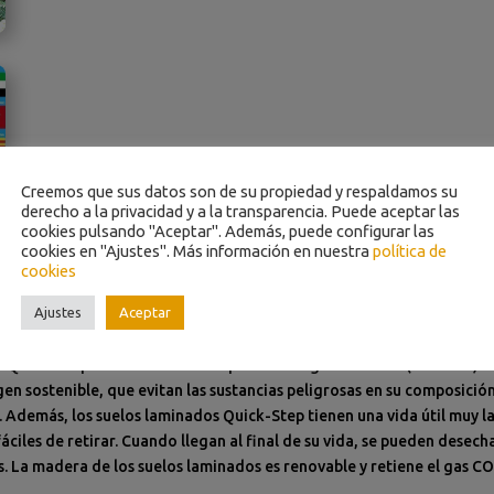
Creemos que sus datos son de su propiedad y respaldamos su
derecho a la privacidad y a la transparencia. Puede aceptar las
cookies pulsando "Aceptar". Además, puede configurar las
cookies en "Ajustes". Más información en nuestra
política de
cookies
Ajustes
Aceptar
nible
 Quick-Step han recibido la etiqueta ecológica de la UE (Ecolabel). 
n sostenible, que evitan las sustancias peligrosas en su composició
. Además, los suelos laminados Quick-Step tienen una vida útil muy 
 fáciles de retirar. Cuando llegan al final de su vida, se pueden des
. La madera de los suelos laminados es renovable y retiene el gas C