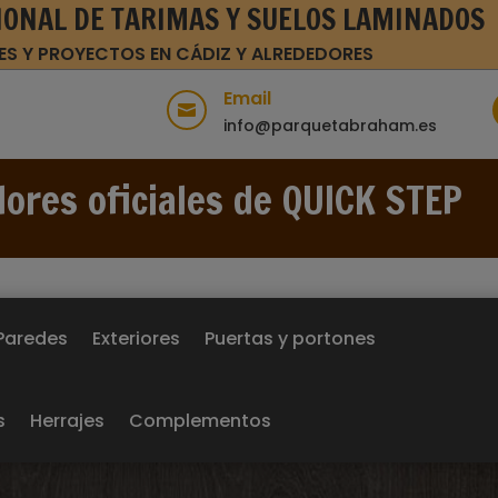
IONAL DE TARIMAS Y SUELOS LAMINADOS
ES Y PROYECTOS EN CÁDIZ Y ALREDEDORES
Email

info@parquetabraham.es
dores oficiales de QUICK STEP
Paredes
Exteriores
Puertas y portones
s
Herrajes
Complementos