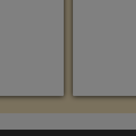
OBLE NATURAL
ROBLE OSCURO
EDIANOCHE CLM1487
MEDIANOCHE CLM1488
arca
:
Quick Step
Marca
:
Quick Step
eferencia
:
Classic
Referencia
:
Classic
olor
:
Roble
Color
:
Roble Oscuro
ategorías:
CLASSIC
,
Suelo
Categorías:
CLASSIC
,
Suelo