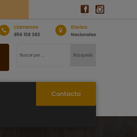
Llamenos
Envios:


856 158 383
Nacionales
Contacto