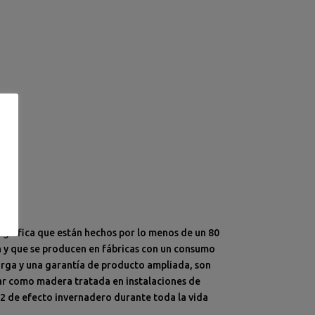
Significa que están hechos por lo menos de un 80
n y que se producen en fábricas con un consumo
larga y una garantía de producto ampliada, son
echar como madera tratada en instalaciones de
O2 de efecto invernadero durante toda la vida