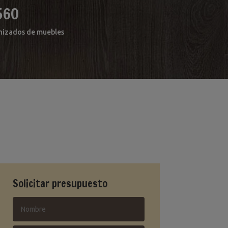
560
arnizados de muebles
Solicitar presupuesto