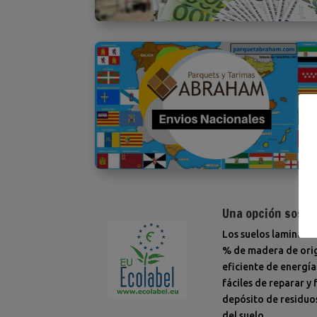
Una opción soste
Los suelos laminados
% de madera de orige
eficiente de energía
fáciles de reparar y
depósito de residuos
del suelo.