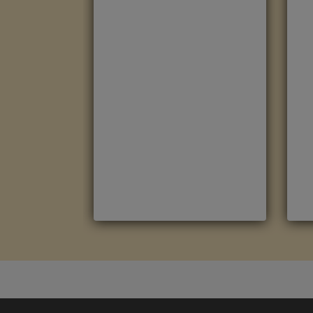
ROBLE HAVANNA NATURAL
R
CON CORTES DE SIERRA
M
CLM1656
M
Marca
:
Quick Step
R
Referencia
:
Classic
C
Color
:
Roble claro
C