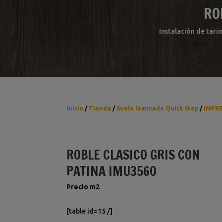
RO
Instalación de tari
Inicio
/
Tienda
/
Suelo laminado Quick Step
/
IMPR
ROBLE CLASICO GRIS CON
PATINA IMU3560
Precio m2
[table id=15 /]