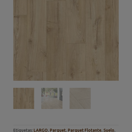
Etiquetas:
LARGO
,
Parquet
,
Parquet Flotante
,
Suelo
,