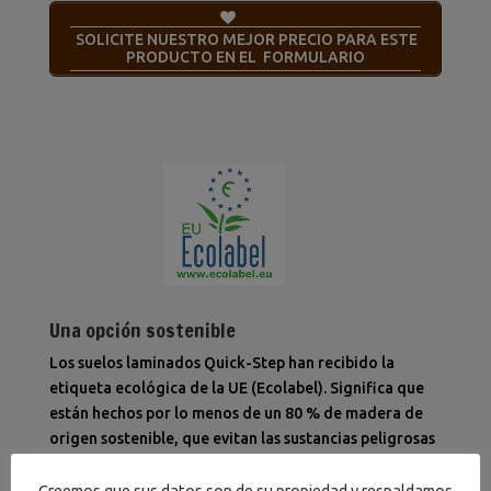
SOLICITE NUESTRO MEJOR PRECIO PARA ESTE
PRODUCTO EN EL FORMULARIO
Una opción sostenible
Los suelos laminados Quick-Step han recibido la
etiqueta ecológica de la UE (Ecolabel). Significa que
están hechos por lo menos de un 80 % de madera de
origen sostenible, que evitan las sustancias peligrosas
en su composición y que se producen en fábricas con
un consumo eficiente de energía. Además, los suelos
Creemos que sus datos son de su propiedad y respaldamos