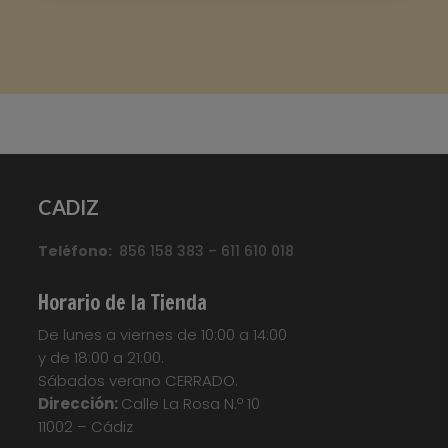
Marca
:
Quick Step
Referencia
:
Classic
Color
:
Roble claro
Categorías:
CLASSIC
,
Suelo laminado Quick
CADIZ
Step
Etiquetas:
Parquet
,
Parquet
Flotante
,
Quickstep
,
Suelo Laminado
,
Suelo
Teléfono:
Laminado Quick Step Classic
856 158 383 – 611 610 018
,
Suelo
Laminado QuickStep
,
Suelo Tarima
,
Tarima
Flotante
,
Tarima Laminada
,
Tarimas
Horario de la Tienda
Your custom text here...
De lunes a viernes de 10:00 a 14:00
y de 18:00 a 21:00.
Sábados verano CERRADO.
Dirección:
Calle La Rosa N.º 10
11002 – Cádiz