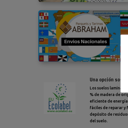
Una opción soste
Los suelos laminados
% de madera de orige
eficiente de energía
fáciles de reparar y
depósito de residuos
del suelo.