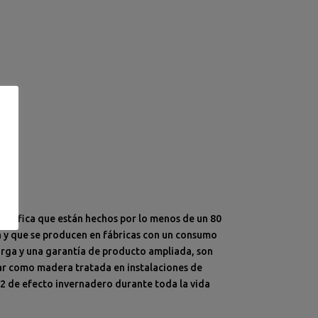
Significa que están hechos por lo menos de un 80
n y que se producen en fábricas con un consumo
larga y una garantía de producto ampliada, son
echar como madera tratada en instalaciones de
O2 de efecto invernadero durante toda la vida