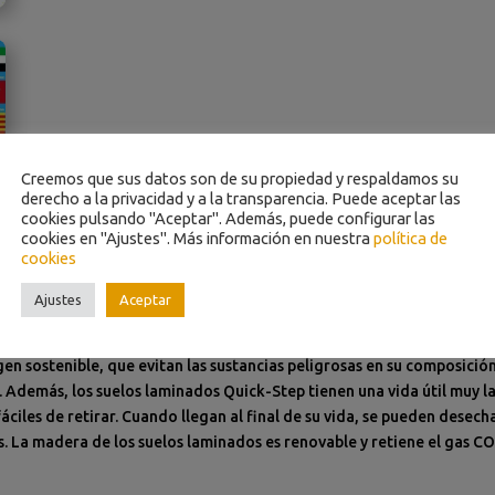
Creemos que sus datos son de su propiedad y respaldamos su
derecho a la privacidad y a la transparencia. Puede aceptar las
cookies pulsando "Aceptar". Además, puede configurar las
cookies en "Ajustes". Más información en nuestra
política de
cookies
Ajustes
Aceptar
nible
 Quick-Step han recibido la etiqueta ecológica de la UE (Ecolabel). 
n sostenible, que evitan las sustancias peligrosas en su composició
. Además, los suelos laminados Quick-Step tienen una vida útil muy 
 fáciles de retirar. Cuando llegan al final de su vida, se pueden des
. La madera de los suelos laminados es renovable y retiene el gas C