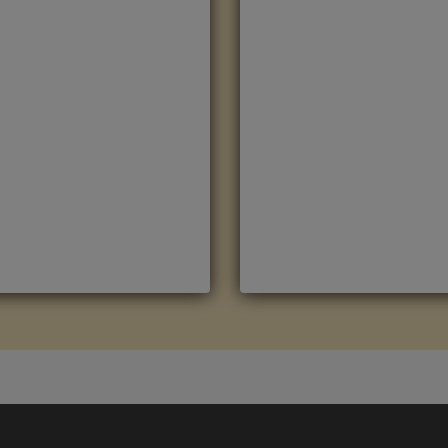
OBLE NATURAL
ROBLE OSCURO
EDIANOCHE CLM1487
MEDIANOCHE CLM1488
arca
:
Quick Step
Marca
:
Quick Step
eferencia
:
Classic
Referencia
:
Classic
olor
:
Roble
Color
:
Roble Oscuro
ategorías:
CLASSIC
,
Suelo
Categorías:
CLASSIC
,
Suelo
aminado Quick Step
laminado Quick Step