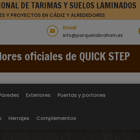
IONAL DE TARIMAS Y SUELOS LAMINADOS
ES Y PROYECTOS EN CÁDIZ Y ALREDEDORES
Email

info@parquetabraham.es
dores oficiales de QUICK STEP
Paredes
Exteriores
Puertas y portones
s
Herrajes
Complementos