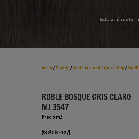
Instalación de tari
Inicio
/
Tienda
/
Suelo laminado Quick Step
/
MAJE
ROBLE BOSQUE GRIS CLARO
MJ 3547
Precio m2
[table id=19 /]