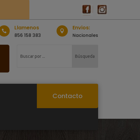
Llamenos
Envios:


856 158 383
Nacionales
Contacto