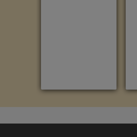
ROBLE HAVANNA NATURAL
R
CON CORTES DE SIERRA
M
CLM1656
M
Marca
:
Quick Step
R
Referencia
:
Classic
C
Color
:
Roble claro
C
Categorías:
CLASSIC
,
Suelo
l