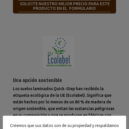
SOLICITE NUESTRO MEJOR PRECIO PARA ESTE
PRODUCTO EN EL FORMULARIO
Una opción sostenible
Los suelos laminados Quick-Step han recibido la
etiqueta ecológica de la UE (Ecolabel). Significa que
están hechos por lo menos de un 80 % de madera de
origen sostenible, que evitan las sustancias peligrosas
en su composición y que se producen en fábricas con
un consumo eficiente de energía. Además, los suelos
Creemos que sus datos son de su propiedad y respaldamos
laminados Quick-Step tienen una vida útil muy larga y