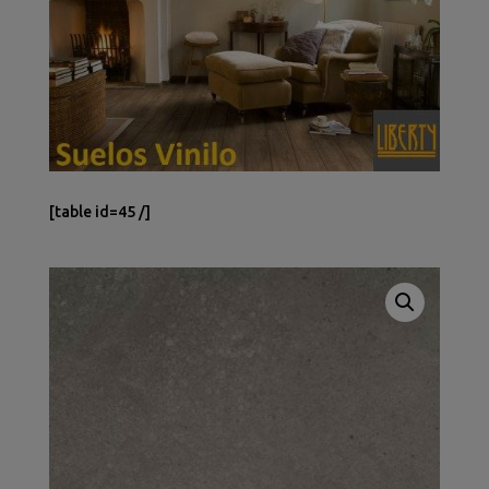
[table id=45 /]