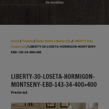
de muebles
Inicio
/
Tienda
/
Suelo vinilo Liberty Clic
/
LIBERTY Flex
Comercial
/ LIBERTY-30-LOSETA-HORMIGON-MONTSENY-
EBD-143-34-400×400
LIBERTY-30-LOSETA-HORMIGON-
MONTSENY-EBD-143-34-400×400
Precio m2