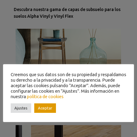
Descubra nuestra gama de capas de subsuelo para los
suelos Alpha Vinyl y Vinyl Flex
Creemos que sus datos son de su propiedad y respaldamos
su derecho a la privacidad y a la transparencia. Puede
aceptar las cookies pulsando "Aceptar". Además, puede
configurar las cookies en "Ajustes". Más información en
RODAPIÉS
nuestra
política de cookies
Dele a su habitación un acabado elegante con
Ajustes
Aceptar
nuestros rodapiés a juego.