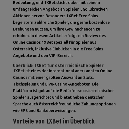
Bedeutung, und 1XBet sticht dabei mit seinem
umfangreichen Angebot an Spielen und lukrativen
Aktionen hervor. Besonders 1XBet Free Spins
begeistern zahlreiche Spieler, die gerne kostenlose
Drehungen nutzen, um ihre Gewinnchancen zu
erhöhen. In diesem Artikel erfolgt ein Review des
Online Casinos 1XBet speziell für Spieler aus
Österreich, inklusive Einblicken in die Free Spins
Angebote und den VIP-Bereich.
Überblick: 1XBet für österreichische Spieler
1XBet ist eines der international anerkannten Online
Casinos mit einer großen Auswahl an Slots,
Tischspielen und Live-Casino-Angeboten. Die
Plattform ist gut auf die Bedürfnisse österreichischer
Spieler ausgerichtet und bietet neben deutscher
Sprache auch österreichfreundliche Zahlungsoptionen
wie EPS und Banküberweisungen.
Vorteile von 1XBet im Überblick