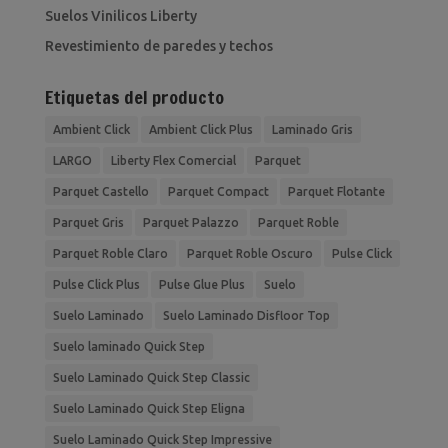
Suelos Vinilicos Liberty
Revestimiento de paredes y techos
Etiquetas del producto
Ambient Click
Ambient Click Plus
Laminado Gris
LARGO
Liberty Flex Comercial
Parquet
Parquet Castello
Parquet Compact
Parquet Flotante
Parquet Gris
Parquet Palazzo
Parquet Roble
Parquet Roble Claro
Parquet Roble Oscuro
Pulse Click
Pulse Click Plus
Pulse Glue Plus
Suelo
Suelo Laminado
Suelo Laminado Disfloor Top
Suelo laminado Quick Step
Suelo Laminado Quick Step Classic
Suelo Laminado Quick Step Eligna
Suelo Laminado Quick Step Impressive