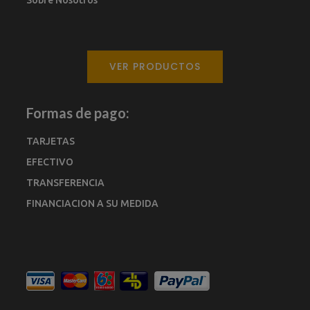
Sobre Nosotros
VER PRODUCTOS
Formas de pago:
TARJETAS
EFECTIVO
TRANSFERENCIA
FINANCIACION A SU MEDIDA