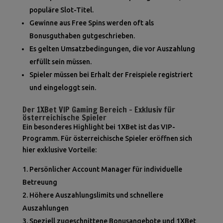
populäre Slot-Titel.
Gewinne aus Free Spins werden oft als
Bonusguthaben gutgeschrieben.
Es gelten Umsatzbedingungen, die vor Auszahlung
erfüllt sein müssen.
Spieler müssen bei Erhalt der Freispiele registriert
und eingeloggt sein.
Der 1XBet VIP Gaming Bereich – Exklusiv für
österreichische Spieler
Ein besonderes Highlight bei 1XBet ist das VIP-
Programm. Für österreichische Spieler eröffnen sich
hier exklusive Vorteile:
Persönlicher Account Manager für individuelle
Betreuung
Höhere Auszahlungslimits und schnellere
Auszahlungen
Speziell zugeschnittene Bonusangebote und 1XBet