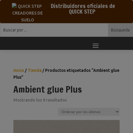
Distribuidores oficiales de
QUICK STEP
Inicio
/
Tienda
/ Productos etiquetados “Ambient glue
Plus”
Ambient glue Plus
Ordenado
Mostrando los 9 resultados
por
los
últimos