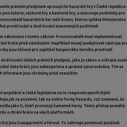
lavním právním předpisem upravujícím hazardní hry v České republice.
 jsou loterie, sázkové hry a kasinové hry, a stanovuje podmínky pro
ovozovatelé hazardních her měli licenci, kterou vydává Ministerstvo
ladné prověřování a dodržování stanovených podmínek.
rá je zakotvena v tomto zákoně. Provozovatelé musí implementovat
ání hráče před závislostmi. Například musejí poskytovat nástroje pr
vky jsou klíčové pro zajištění bezpečného herního prostředí.
 dodržování dalších právních předpisů, jako je zákon o ochraně osob
 osobní data hráčů jsou zabezpečena a správně zpracovávána. Tím se
ich informace jsou chráněny před zneužitím.
mi populární a česká legislativa na to reagovala specifickými
huje jak na pozemní, tak na online formy hazardu, což znamená, že
ravidla jako ti, kteří provozují kamenné herny. Tento přístup pomáhá
rdu a chrání hráče na všech platformách.
ch hry jsou transparentní a férové. To zahrnuje povinnost používat