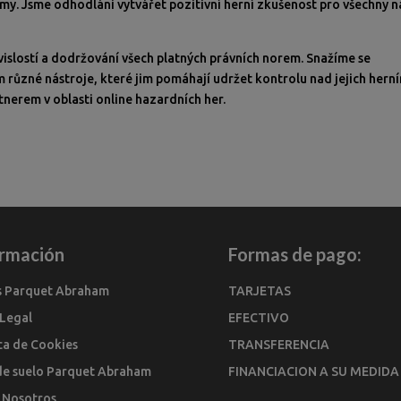
émy. Jsme odhodláni vytvářet pozitivní herní zkušenost pro všechny n
vislostí a dodržování všech platných právních norem. Snažíme se
různé nástroje, které jim pomáhají udržet kontrolu nad jejich hern
nerem v oblasti online hazardních her.
ormación
Formas de pago:
s Parquet Abraham
TARJETAS
 Legal
EFECTIVO
ica de Cookies
TRANSFERENCIA
de suelo Parquet Abraham
FINANCIACION A SU MEDIDA
 Nosotros