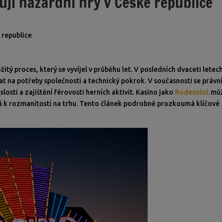
jí hazardní hry v České republice
 republice
itý proces, který se vyvíjel v průběhu let. V posledních dvaceti letec
t na potřeby společnosti a technický pokrok. V současnosti se právn
losti a zajištění férovosti herních aktivit. Kasino jako
Rodeoslot
mů
vá k rozmanitosti na trhu. Tento článek podrobně prozkoumá klíčové