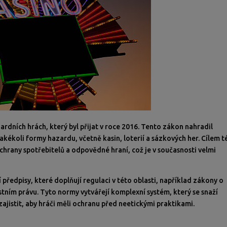
ardních hrách, který byl přijat v roce 2016. Tento zákon nahradil
jakékoli formy hazardu, včetně kasin, loterií a sázkových her. Cílem t
 ochrany spotřebitelů a odpovědné hraní, což je v současnosti velmi
 předpisy, které doplňují regulaci v této oblasti, například zákony o
stním právu. Tyto normy vytvářejí komplexní systém, který se snaží
ajistit, aby hráči měli ochranu před neetickými praktikami.