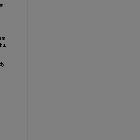
ími
í
tem
hu.
dy.