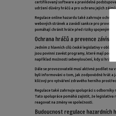
certifikovaný software a pravidelně podstupovat 
udržení důvěry hráčů a pro ochranu jejich zájmů
Regulace online hazardu také zahrnuje ochranu
webových stránek a zavádí sankce pro provozova
pomáhají chránit hráče před riziky spojenými s 
Ochrana hráčů a prevence závislos
Jedním z hlavních cílů české legislativy v oblas
jsou povinni zavést programy, které mají pomoci
například možnosti sebevyloučení, kdy si hráči
Dále se provozovatelé musí aktivně podílet na vz
byli informováni o tom, jak zodpovědně hrát a ja
klíčový pro vytváření zdravého herního prostředí
Regulace také zahrnuje spolupráci s odborníky 
Tato spolupráce pomáhá zajistit, že legislativa 
reagovat na změny ve společnosti.
Budoucnost regulace hazardních h