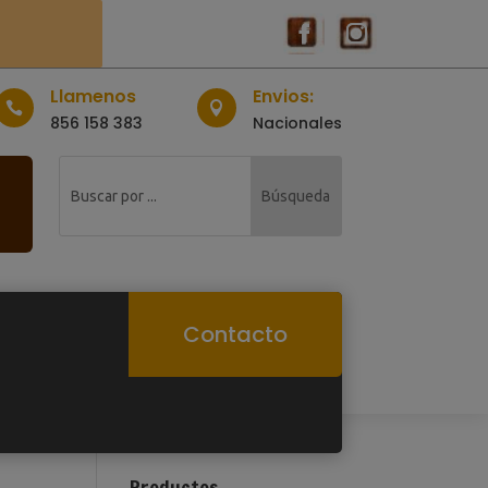
Llamenos
Envios:


856 158 383
Nacionales
Contacto
Productos