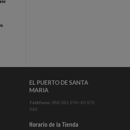
aše
ím
EL PUERTO DE SANTA
MARIA
Teléfono:
956 052 076–611 675
040
Horario de la Tienda