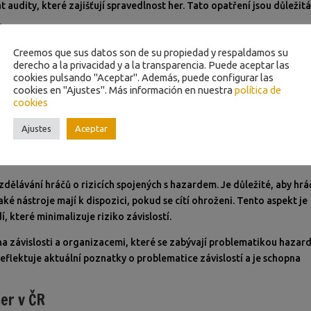
audity, které zajišťují spravedlnost her. Tato opatření jsou důležit
.
 před nelegálními operacemi. Zákon umožňuje blokaci nelegálních
Creemos que sus datos son de su propiedad y respaldamos su
tele, kteří se rozhodnou ignorovat českou legislativu. Tyto kroky
derecho a la privacidad y a la transparencia. Puede aceptar las
cookies pulsando "Aceptar". Además, puede configurar las
neověřenými a nelegálními online hrami.
cookies en "Ajustes". Más información en nuestra
política de
tí
cookies
ti hazardních her je ochrana hráčů a prevence závislostí. Provozovatel
Ajustes
Aceptar
 hráčům v případě, že se stávají závislými. Tyto programy zahrnují
 mohou na určitou dobu zakázat účast na hrách.
dělávání hráčů o rizicích spojených s hazardem. Je důležité, aby hrá
ké nástroje mají k dispozici, pokud se cítí ohroženi. Tento aspekt je
, které minimalizuje riziko závislostí.
na závislosti a organizacemi, které se zabývají problematikou hazard
reflektuje aktuální poznatky o problematice závislostí a je schopna
er v ČR