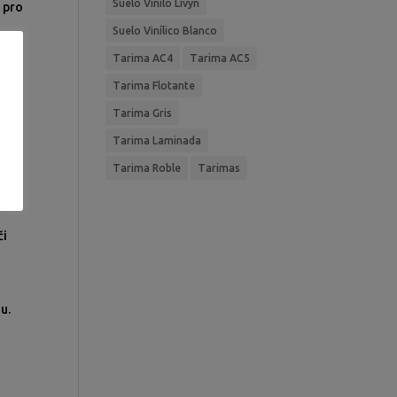
Suelo Vinilo Livyn
á pro
Suelo Vinílico Blanco
Tarima AC4
Tarima AC5
Tarima Flotante
Tarima Gris
Tarima Laminada
é
Tarima Roble
Tarimas
či
u.