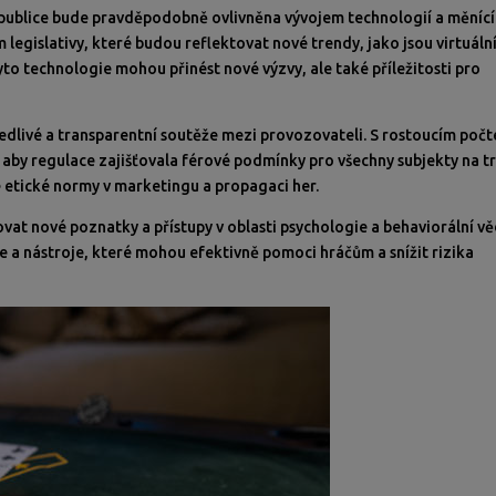
publice bude pravděpodobně ovlivněna vývojem technologií a měníc
legislativy, které budou reflektovat nové trendy, jako jsou virtuáln
Tyto technologie mohou přinést nové výzvy, ale také příležitosti pro
edlivé a transparentní soutěže mezi provozovateli. S rostoucím poč
 aby regulace zajišťovala férové podmínky pro všechny subjekty na tr
é etické normy v marketingu a propagaci her.
ovat nové poznatky a přístupy v oblasti psychologie a behaviorální vě
e a nástroje, které mohou efektivně pomoci hráčům a snížit rizika