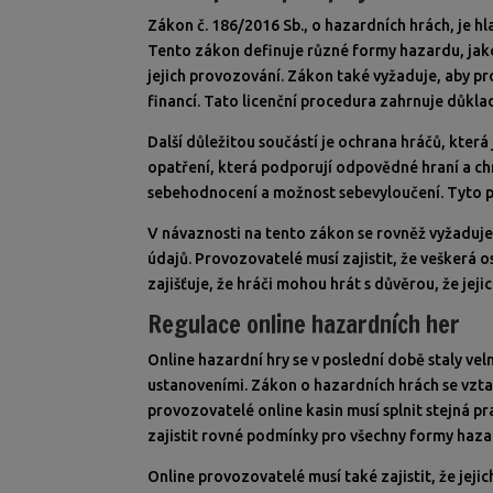
Zákon č. 186/2016 Sb., o hazardních hrách, je h
Tento zákon definuje různé formy hazardu, jako
jejich provozování. Zákon také vyžaduje, aby pr
financí. Tato licenční procedura zahrnuje důk
Další důležitou součástí je ochrana hráčů, kte
opatření, která podporují odpovědné hraní a chr
sebehodnocení a možnost sebevyloučení. Tyto pr
V návaznosti na tento zákon se rovněž vyžaduje
údajů. Provozovatelé musí zajistit, že veškerá
zajišťuje, že hráči mohou hrát s důvěrou, že jej
Regulace online hazardních her
Online hazardní hry se v poslední době staly vel
ustanoveními. Zákon o hazardních hrách se vzta
provozovatelé online kasin musí splnit stejná p
zajistit rovné podmínky pro všechny formy haza
Online provozovatelé musí také zajistit, že jeji