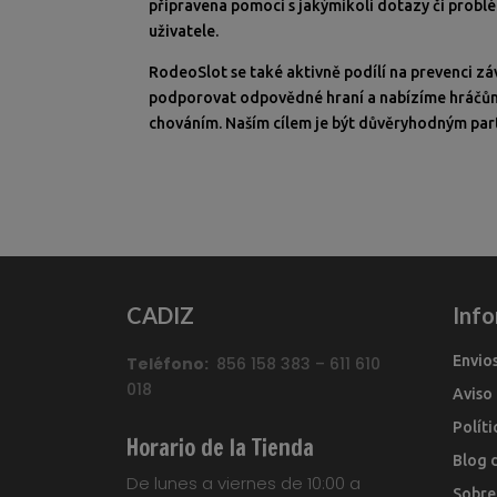
připravena pomoci s jakýmikoli dotazy či probl
uživatele.
RodeoSlot se také aktivně podílí na prevenci zá
podporovat odpovědné hraní a nabízíme hráčům 
chováním. Naším cílem je být důvěryhodným part
CADIZ
Inf
Envio
Teléfono:
856 158 383 – 611 610
018
Aviso
Polít
Horario de la Tienda
Blog 
De lunes a viernes de 10:00 a
Sobre