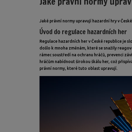
Jaké právní normy upravu
Jaké právní normy upravují hazardní hry v České
Úvod do regulace hazardních her
Regulace hazardních her v České republice je slož
došlo k mnoha změnám, které se snažily reagova
rámec soustředí na ochranu hráčů, prevenci závis
hráčům nabídnout širokou škálu her, což přispí
právní normy, které tuto oblast upravují.