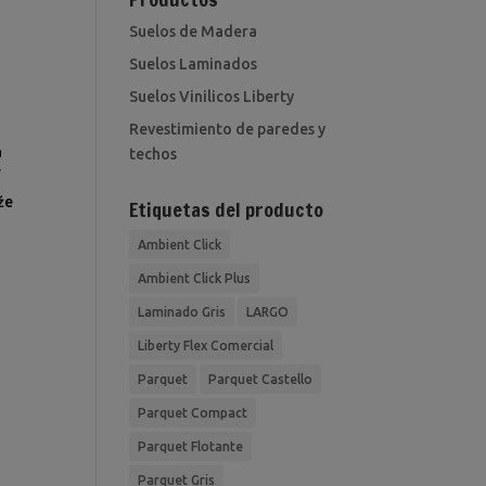
Suelos de Madera
Suelos Laminados
Suelos Vinilicos Liberty
Revestimiento de paredes y
h
techos
í
že
Etiquetas del producto
Ambient Click
Ambient Click Plus
Laminado Gris
LARGO
Liberty Flex Comercial
Parquet
Parquet Castello
Parquet Compact
Parquet Flotante
Parquet Gris