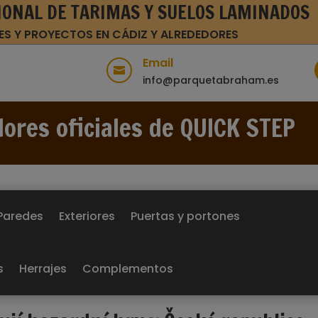
IONAL DE TARIMAS Y SUELOS LAMINADOS
ES Y PROYECTOS EN CÁDIZ Y ALREDEDORES
Email

info@parquetabraham.es
dores oficiales de QUICK STEP
Paredes
Exteriores
Puertas y portones
s
Herrajes
Complementos