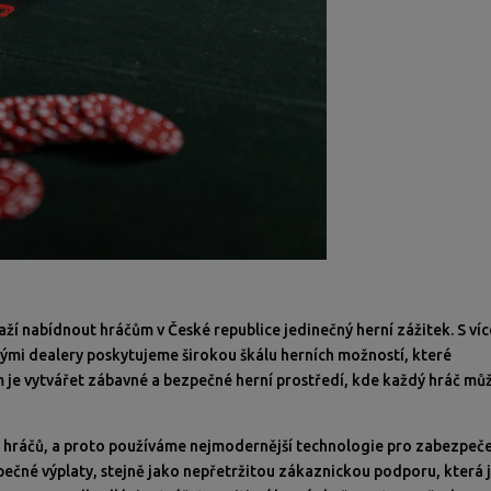
aží nabídnout hráčům v České republice jedinečný herní zážitek. S víc
vými dealery poskytujeme širokou škálu herních možností, které
 je vytvářet zábavné a bezpečné herní prostředí, kde každý hráč mů
 hráčů, a proto používáme nejmodernější technologie pro zabezpeč
pečné výplaty, stejně jako nepřetržitou zákaznickou podporu, která 