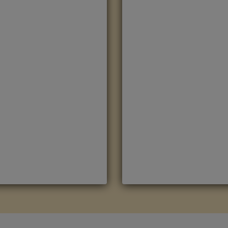
OBLE NATURAL
ROBLE OSCURO
EDIANOCHE CLM1487
MEDIANOCHE CLM1488
arca
:
Quick Step
Marca
:
Quick Step
eferencia
:
Classic
Referencia
:
Classic