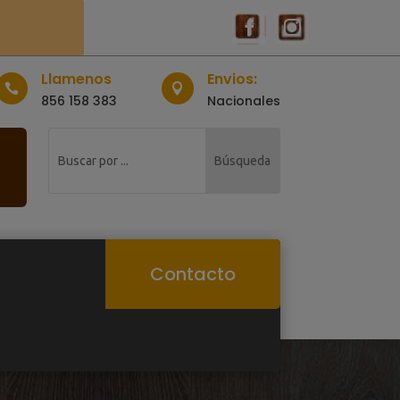
Llamenos
Envios:


856 158 383
Nacionales
Contacto