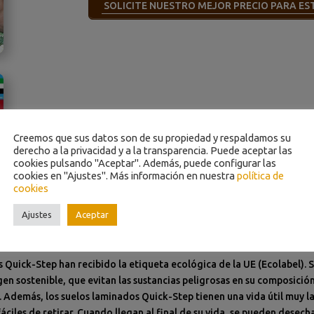
SOLICITE NUESTRO MEJOR PRECIO PARA E
Creemos que sus datos son de su propiedad y respaldamos su
derecho a la privacidad y a la transparencia. Puede aceptar las
cookies pulsando "Aceptar". Además, puede configurar las
cookies en "Ajustes". Más información en nuestra
política de
cookies
Ajustes
Aceptar
nible
 Quick-Step han recibido la etiqueta ecológica de la UE (Ecolabel). 
n sostenible, que evitan las sustancias peligrosas en su composició
. Además, los suelos laminados Quick-Step tienen una vida útil muy 
 fáciles de retirar. Cuando llegan al final de su vida, se pueden des