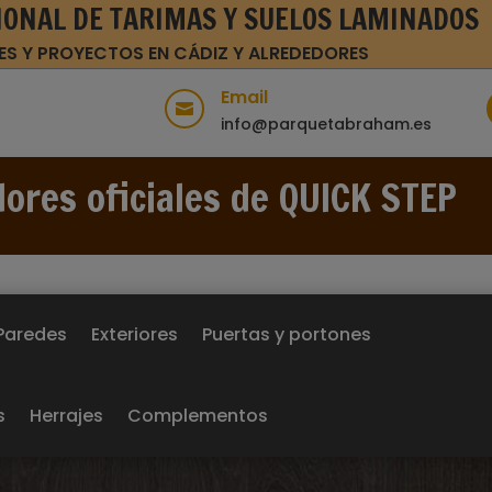
IONAL DE TARIMAS Y SUELOS LAMINADOS
ES Y PROYECTOS EN CÁDIZ Y ALREDEDORES
Email

info@parquetabraham.es
dores oficiales de QUICK STEP
Paredes
Exteriores
Puertas y portones
s
Herrajes
Complementos