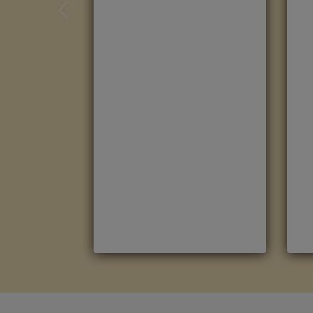
ROBLE HAVANNA NATURAL
R
CON CORTES DE SIERRA
M
CLM1656
M
Marca
:
Quick Step
R