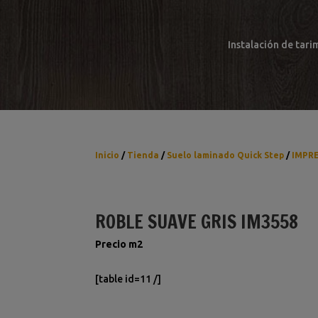
Instalación de tari
Inicio
/
Tienda
/
Suelo laminado Quick Step
/
IMPR
ROBLE SUAVE GRIS IM3558
Precio m2
[table id=11 /]