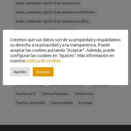
Suelo Laminado Quick Step Impressive
Suelo Laminado Quick Step Impressive Pattners
Suelo Laminado Quick Step Impressive Ultra
Suelo Laminado Quick Step Largo
Creemos que sus datos son de su propiedad y respaldamos
Suelo Laminado Quick Step Signature
su derecho a la privacidad y a la transparencia. Puede
Suelo Laminado Roble
Suelo Parquet
aceptar las cookies pulsando "Aceptar". Además, puede
configurar las cookies en "Ajustes". Más información en
Suelo Parquet Diswood Top
Suelo Tarima
nuestra
política de cookies
Suelo Vinilico
Suelo Vinilo Blanco
Ajustes
Aceptar
Suelo Vinilo Liberty Clic
Suelo Vinilo Liberty Urban
Suelo Vinilo Livyn
Suelo Vinílico Blanco
Tarima AC4
Tarima AC5
Tarima Flotante
Tarima Gris
Tarima Laminada
Tarima Roble
Tarimas