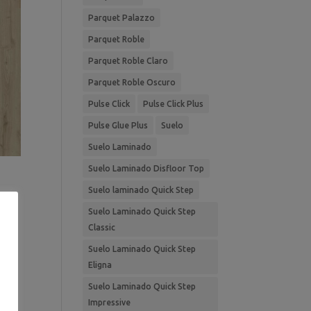
Parquet Palazzo
Parquet Roble
Parquet Roble Claro
Parquet Roble Oscuro
Pulse Click
Pulse Click Plus
Pulse Glue Plus
Suelo
Suelo Laminado
Suelo Laminado Disfloor Top
Suelo laminado Quick Step
Suelo Laminado Quick Step
Classic
Suelo Laminado Quick Step
Eligna
Suelo Laminado Quick Step
Impressive