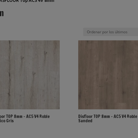
DISFLOOR Top AC5 4V 8mm
m
loor TOP 8mm – AC5 V4 Roble
Disfloor TOP 8mm – AC5 V4 Roble 
ico Gris
Sanded