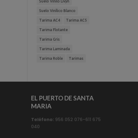
Suelo Vinilo Livyn
Suelo Vinílico Blanco
Tarima AC4
Tarima AC5
Tarima Flotante
Tarima Gris
Tarima Laminada
Tarima Roble
Tarimas
EL PUERTO DE SANTA
MARIA
Teléfono:
956 052 076–611 675
040