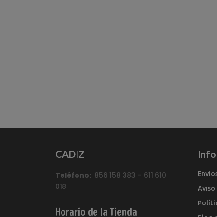
CADIZ
Inf
Envio
Teléfono:
856 158 383 – 611 610
018
Aviso
Polít
Horario de la Tienda