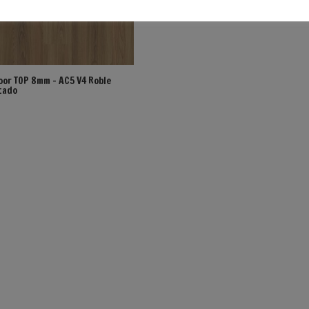
loor TOP 8mm – AC5 V4 Roble
tado