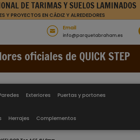
IONAL DE TARIMAS Y SUELOS LAMINADOS
ES Y PROYECTOS EN CÁDIZ Y ALREDEDORES
Email

info@parquetabraham.es
dores oficiales de QUICK STEP
Paredes
Exteriores
Puertas y portones
s
Herrajes
Complementos