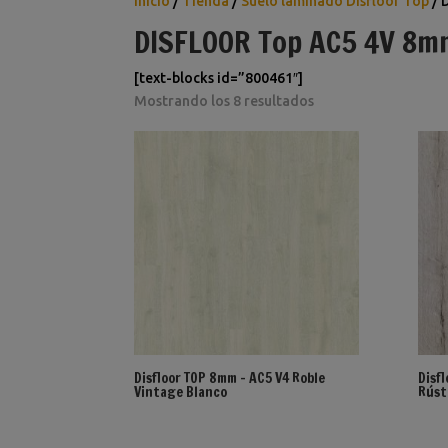
Inicio
/
Tienda
/
Suelo laminado Disfloor Top
/ 
DISFLOOR Top AC5 4V 8m
[text-blocks id=”800461″]
Ordenado
Mostrando los 8 resultados
por
los
últimos
Disfloor TOP 8mm – AC5 V4 Roble
Disf
Vintage Blanco
Rúst