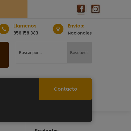
Llamenos
Envios:


856 158 383
Nacionales
Contacto
Productos