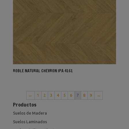
ROBLE NATURAL CHEVRON IPA 4161
←
1
2
3
4
5
6
7
8
9
→
Productos
Suelos de Madera
Suelos Laminados