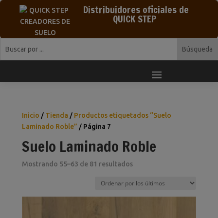
Distribuidores oficiales de
QUICK STEP
Inicio
/
Tienda
/
Productos etiquetados “Suelo
Laminado Roble”
/ Página 7
Suelo Laminado Roble
Ordenado
Mostrando 55–63 de 81 resultados
por
los
últimos