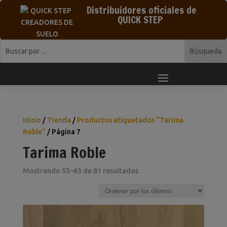
Distribuidores oficiales de
QUICK STEP
Inicio
/
Tienda
/
Productos etiquetados “Tarima
Roble”
/ Página 7
Tarima Roble
Ordenado
Mostrando 55–63 de 81 resultados
por
los
últimos