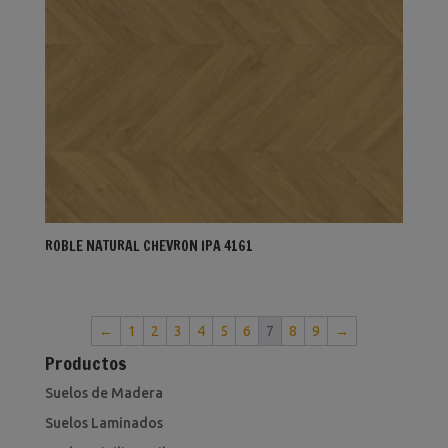
ROBLE NATURAL CHEVRON IPA 4161
←
1
2
3
4
5
6
7
8
9
→
Productos
Suelos de Madera
Suelos Laminados