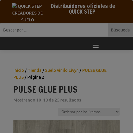
Distribuidores oficiales de
QUICK STEP
Inicio
/
Tienda
/
Suelo vinilo Livyn
/
PULSE GLUE
PLUS
/ Página 2
PULSE GLUE PLUS
Ordenado
Mostrando 10–18 de 25 resultados
por
los
últimos