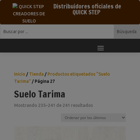
Distribuidores oficiales de
QUICK STEP
Inicio
/
Tienda
/
Productos etiquetados “Suelo
Tarima”
/ Página 27
Suelo Tarima
Ordenado
Mostrando 235–241 de 241 resultados
por
los
últimos