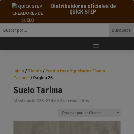
Distribuidores oficiales de
QUICK STEP
Inicio
/
Tienda
/
Productos etiquetados “Suelo
Tarima”
/ Página 26
Suelo Tarima
Ordenado
Mostrando 226–234 de 241 resultados
por
los
últimos