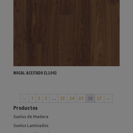
NOGAL ACEITADO EL1043
←
1
2
3
…
23
24
25
26
27
→
Productos
Suelos de Madera
Suelos Laminados