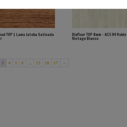
ood TOP 1 Lama Jatoba Satinada
Disfloor TOP 8mm – AC5 V4 Roble
r
Vintage Blanco
3
4
5
6
…
25
26
27
→