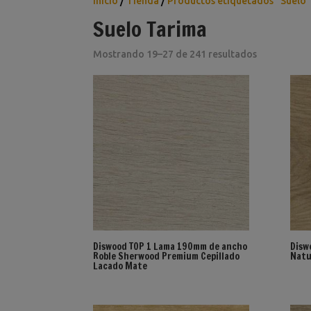
Inicio
/
Tienda
/
Productos etiquetados “Suelo
Suelo Tarima
Ordenado
Mostrando 19–27 de 241 resultados
por
los
últimos
Diswood TOP 1 Lama 190mm de ancho
Disw
Roble Sherwood Premium Cepillado
Natu
Lacado Mate