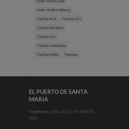
Suelo Vinilo Livyn
Suelo Vinílico Blanco
Tarima AC4
Tarima AC5
Tarima Flotante
Tarima Gris
Tarima Laminada
Tarima Roble
Tarimas
EL PUERTO DE SANTA
MARIA
Teléfono:
956 052 076–611 675
040