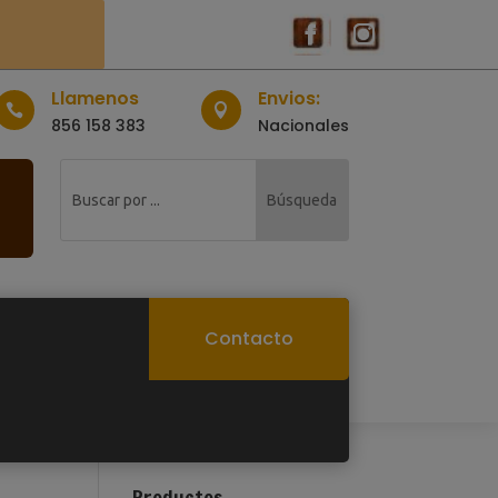
Llamenos
Envios:


856 158 383
Nacionales
Contacto
Productos