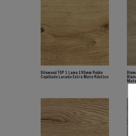
Diiswood TOP 1 Lama 190mm Roble
Disw
Cepillado Lacado Extra Mate Rústico
Blan
Mat