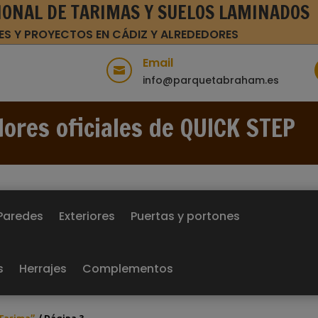
IONAL DE TARIMAS Y SUELOS LAMINADOS
ES Y PROYECTOS EN CÁDIZ Y ALREDEDORES
Email

info@parquetabraham.es
dores oficiales de QUICK STEP
Paredes
Exteriores
Puertas y portones
s
Herrajes
Complementos