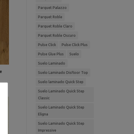
Parquet Palazzo
Parquet Roble
Parquet Roble Claro
Parquet Roble Oscuro
Pulse Click
Pulse Click Plus
Pulse Glue Plus
Suelo
Suelo Laminado
e
Suelo Laminado Disfloor Top
Suelo laminado Quick Step
Suelo Laminado Quick Step
Classic
Suelo Laminado Quick Step
Eligna
Suelo Laminado Quick Step
Impressive