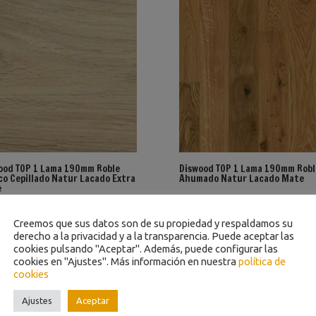
ood TOP 1 Lama 190mm Roble
Diswood TOP 1 Lama 190mm Robl
co Cepillado Natur Lacado Extra
Ahumado Natur Lacado Mate
e
Creemos que sus datos son de su propiedad y respaldamos su
derecho a la privacidad y a la transparencia. Puede aceptar las
cookies pulsando "Aceptar". Además, puede configurar las
cookies en "Ajustes". Más información en nuestra
política de
cookies
Ajustes
Aceptar