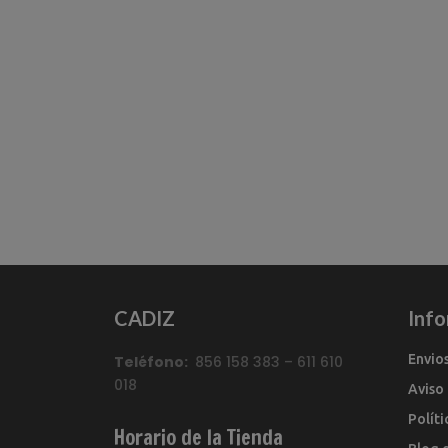
CADIZ
Inf
Envio
Teléfono:
856 158 383 – 611 610
018
Aviso
Polít
Horario de la Tienda